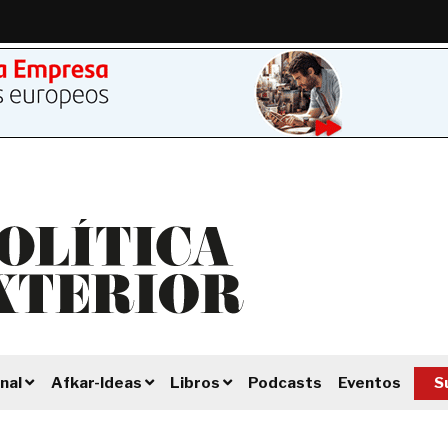
Podcasts
Eventos
S
nal
Afkar-Ideas
Libros