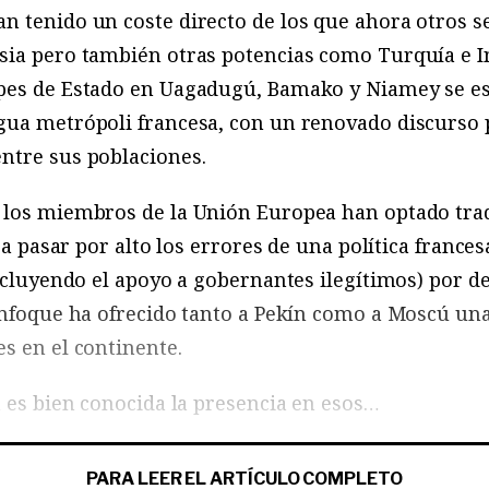
n tenido un coste directo de los que ahora otros s
sia pero también otras potencias como Turquía e In
pes de Estado en Uagadugú, Bamako y Niamey se e
gua metrópoli francesa, con un renovado discurso 
ntre sus poblaciones.
 los miembros de la Unión Europea han optado tra
e a pasar por alto los errores de una política france
incluyendo el apoyo a gobernantes ilegítimos) por de
 enfoque ha ofrecido tanto a Pekín como a Moscú un
s en el continente.
a es bien conocida la presencia en esos…
PARA LEER EL ARTÍCULO COMPLETO