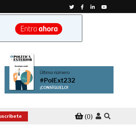
Twitter
Facebook
Linkedin
Youtube
Último número
#PolExt232
¡CONSÍGUELO!
(0)
uscríbete