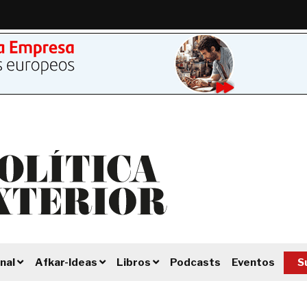
Podcasts
Eventos
S
nal
Afkar-Ideas
Libros