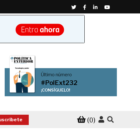
Twitter
Facebook
Linkedin
Youtube
Último número
#PolExt232
¡CONSÍGUELO!
(0)
uscríbete