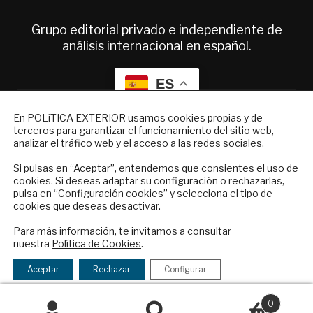
Grupo editorial privado e independiente de
análisis internacional en español.
ES
NEWSLETTER
En POLíTICA EXTERIOR usamos cookies propias y de
Quiénes somos
terceros para garantizar el funcionamiento del sitio web,
Suscríbase a nuestro boletín electrónico y
Suscripciones
analizar el tráfico web y el acceso a las redes sociales.
reciba en su correo el mejor análisis
Productos y precios
internacional en español.
Si pulsas en “Aceptar”, entendemos que consientes el uso de
Preguntas frecuentes
cookies. Si deseas adaptar su configuración o rechazarlas,
Condiciones generales de contratación
pulsa en “
Configuración cookies
” y selecciona el tipo de
cookies que deseas desactivar.
Colaboraciones
ENVIAR
Para más información, te invitamos a consultar
Publicidad
nuestra
Política de Cookies
.
Contacto
Checkbox
He leído y acepto los
Términos y la
acepto
política de privacidad
Aceptar
Rechazar
Configurar
Política Exterior
la
Informe Semanal de Política Exterior
política
0
Afkar/Ideas