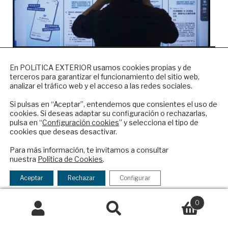
NEWSLETTER
En POLíTICA EXTERIOR usamos cookies propias y de
terceros para garantizar el funcionamiento del sitio web,
Suscríbase a nuestro boletín electrónico y
IA: ¿Momento Sputnik o
analizar el tráfico web y el acceso a las redes sociales.
reciba en su correo el mejor análisis
tormenta perfecta?
internacional en español.
Si pulsas en “Aceptar”, entendemos que consientes el uso de
cookies. Si deseas adaptar su configuración o rechazarlas,
ALICIA RICHART
|
8 de abril de 2025
pulsa en “
Configuración cookies
” y selecciona el tipo de
cookies que deseas desactivar.
Desde China hasta Bruselas, pasando por el
ENVIAR
despacho oval de Trump, todos hablan de la
Para más información, te invitamos a consultar
nuestra
Política de Cookies
.
Inteligencia Artificial, aunque muy pocos saben
Checkbox
He leído y acepto los
Términos y la
realmente cómo implantarla con eficacia en
acepto
política de privacidad
Aceptar
Rechazar
Configurar
sus empresas.
la
política
0
de
Buscar
Buscar
privacidad
por: