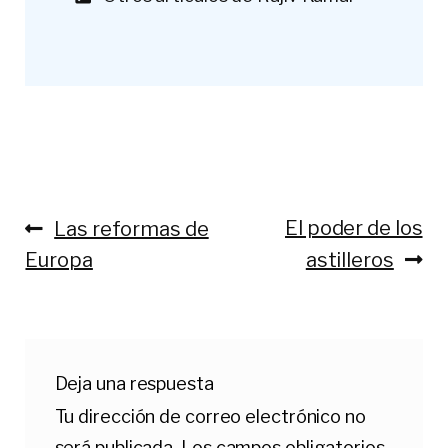
Anterior:
Siguiente:
El poder de los
Las reformas de
Navegación
Europa
astilleros
de
entradas
Deja una respuesta
Tu dirección de correo electrónico no
será publicada.
Los campos obligatorios