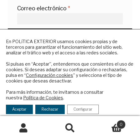
Correo electrónico
*
Web
NEWSLETTER
En POLíTICA EXTERIOR usamos cookies propias y de
terceros para garantizar el funcionamiento del sitio web,
Suscríbase a nuestro boletín electrónico y
analizar el tráfico web y el acceso a las redes sociales.
reciba en su correo el mejor análisis
Guarda mi nombre, correo
internacional en español.
Si pulsas en “Aceptar”, entendemos que consientes el uso de
cookies. Si deseas adaptar su configuración o rechazarlas,
electrónico y web en este navegador
pulsa en “
Configuración cookies
” y selecciona el tipo de
cookies que deseas desactivar.
para la próxima vez que comente.
ENVIAR
Para más información, te invitamos a consultar
nuestra
Política de Cookies
.
Checkbox
He leído y acepto los
Términos y la
acepto
política de privacidad
Aceptar
Rechazar
Configurar
la
política
0
de
Buscar
Buscar
privacidad
por: