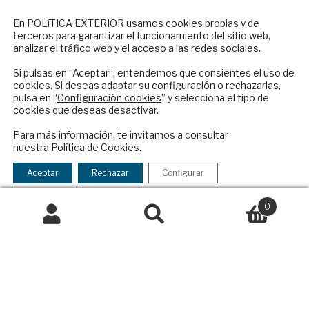
Publicidad
NEWSLETTER
Contacto
En POLíTICA EXTERIOR usamos cookies propias y de
terceros para garantizar el funcionamiento del sitio web,
Suscríbase a nuestro boletín electrónico y
Política Exterior
analizar el tráfico web y el acceso a las redes sociales.
reciba en su correo el mejor análisis
Informe Semanal de Política Exterior
internacional en español.
Si pulsas en “Aceptar”, entendemos que consientes el uso de
Afkar/Ideas
cookies. Si deseas adaptar su configuración o rechazarlas,
pulsa en “
Configuración cookies
” y selecciona el tipo de
© 2026 - Fundación Análisis de Política
cookies que deseas desactivar.
Exterior. Todos los derechos reservados
Aviso
ENVIAR
Para más información, te invitamos a consultar
Legal
|
Política de Privacidad y de Cookies
nuestra
Política de Cookies
.
Checkbox
He leído y acepto los
Términos y la
acepto
política de privacidad
Aceptar
Rechazar
Configurar
la
Financiado por el Programa KIT Digital. Plan de
política
0
Recuperación, Transformación y Resiliencia de
de
Buscar
Buscar
España Next Generation EU.​​
privacidad
por:
Declaración de accesibilidad