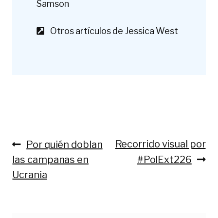
Samson
Otros artículos de Jessica West
Anterior:
Siguiente:
Recorrido visual por
Por quién doblan
Navegación
las campanas en
#PolExt226
de
Ucrania
entradas