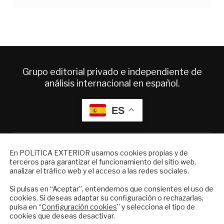
Grupo editorial privado e independiente de
análisis internacional en español.
ES
Quiénes somos
NEWSLETTER
Suscripciones
En POLíTICA EXTERIOR usamos cookies propias y de
Productos y precios
terceros para garantizar el funcionamiento del sitio web,
Suscríbase a nuestro boletín electrónico y
analizar el tráfico web y el acceso a las redes sociales.
Preguntas frecuentes
reciba en su correo el mejor análisis
Condiciones generales de contratación
internacional en español.
Si pulsas en “Aceptar”, entendemos que consientes el uso de
cookies. Si deseas adaptar su configuración o rechazarlas,
Colaboraciones
pulsa en “
Configuración cookies
” y selecciona el tipo de
Publicidad
cookies que deseas desactivar.