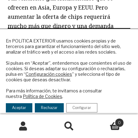
ofrecen en Asia, Europa y EEUU. Pero
aumentar la oferta de chips requerirá
mucho más que dinero y una demanda
abrumadora.
NEWSLETTER
En POLíTICA EXTERIOR usamos cookies propias y de
terceros para garantizar el funcionamiento del sitio web,
Suscríbase a nuestro boletín electrónico y
Quizá la mejor ilustración de ello sea la Ley
analizar el tráfico web y el acceso a las redes sociales.
reciba en su correo el mejor análisis
CHIPS y de Ciencia de 52.000 millones de
internacional en español.
Si pulsas en “Aceptar”, entendemos que consientes el uso de
dólares de la administración Biden, una
cookies. Si deseas adaptar su configuración o rechazarlas,
pulsa en “
Configuración cookies
” y selecciona el tipo de
estrategia para asegurar el suministro de
cookies que deseas desactivar.
ENVIAR
chips a Washington. Para tener éxito, debe
Para más información, te invitamos a consultar
esencialmente competir con los planes
nuestra
Política de Cookies
.
Checkbox
He leído y acepto los
Términos y la
paralelos de inversión en infraestructuras y
acepto
política de privacidad
Aceptar
Rechazar
Configurar
energía verde por un número limitado de
la
política
0
trabajadores de la construcción. Para
de
Buscar
Buscar
complicar aún más las cosas están las
privacidad
por: