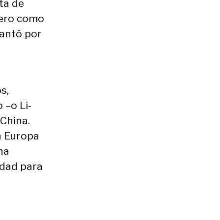
ta de
 pero como
cantó por
s,
 –o Li-
China.
en Europa
ha
dad para