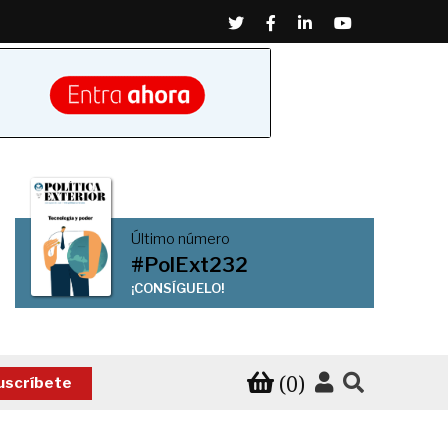
Twitter
Facebook
Linkedin
Youtube
Último número
#PolExt232
¡CONSÍGUELO!
(0)
uscríbete