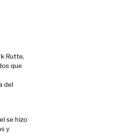
rk Rutte,
idos que
a del
l se hizo
s y