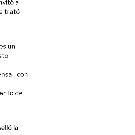
nvitó a
e trató
 es un
sto
ensa –con
mento de
lló la