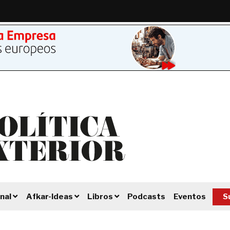
Podcasts
Eventos
S
nal
Afkar-Ideas
Libros