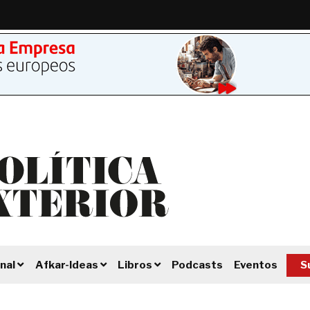
Podcasts
Eventos
S
nal
Afkar-Ideas
Libros