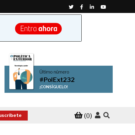
Twitter
Facebook
Linkedin
Youtube
Último número
#PolExt232
¡CONSÍGUELO!
(0)
uscríbete