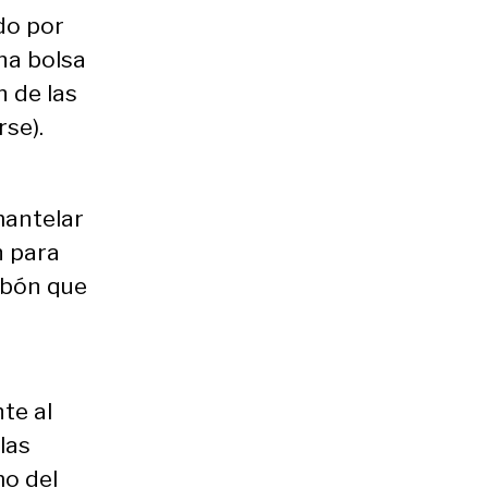
do por
na bolsa
n de las
se).
mantelar
n para
rbón que
te al
las
mo del