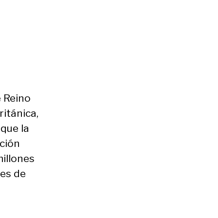
e Reino
ritánica,
que la
ación
illones
nes de