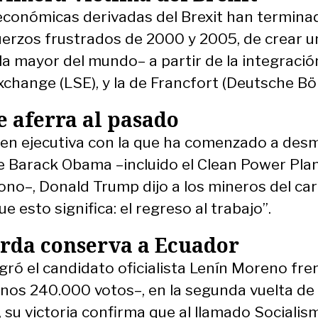
s económicas derivadas del Brexit han termina
sfuerzos frustrados de 2000 y 2005, de crear u
la mayor del mundo– a partir de la integració
change (LSE), y la de Francfort (Deutsche Bör
 aferra al pasado
rden ejecutiva con la que ha comenzado a des
e Barack Obama –incluido el Clean Power Pla
ono–, Donald Trump dijo a los mineros del ca
esto significa: el regreso al trabajo”.
erda conserva a Ecuador
ró el candidato oficialista Lenín Moreno fren
os 240.000 votos–, en la segunda vuelta de 
, su victoria confirma que al llamado Socialis