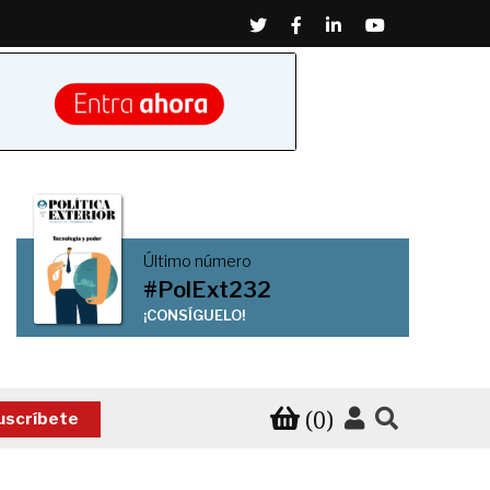
Twitter
Facebook
Linkedin
Youtube
Último número
#PolExt232
¡CONSÍGUELO!
(0)
uscríbete