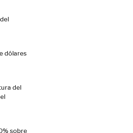
 del
de dólares
tura del
el
–30% sobre