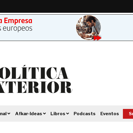
Podcasts
Eventos
S
nal
Afkar-Ideas
Libros