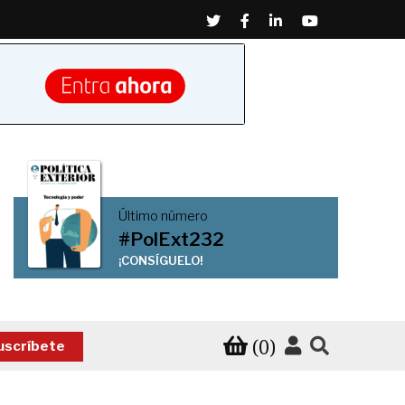
Twitter
Facebook
Linkedin
Youtube
Último número
#PolExt232
¡CONSÍGUELO!
(0)
uscríbete