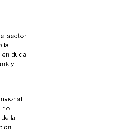
el sector
 la
, en duda
ank y
ensional
n no
 de la
ción