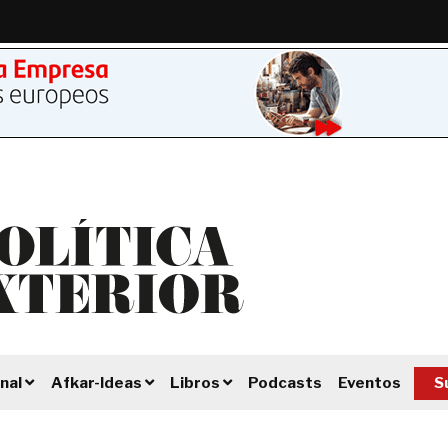
Podcasts
Eventos
S
nal
Afkar-Ideas
Libros