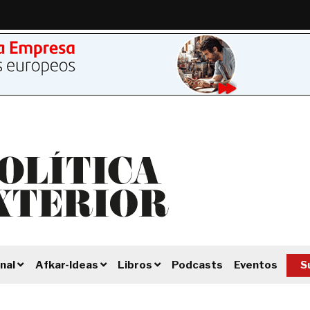
Podcasts
Eventos
S
nal
Afkar-Ideas
Libros