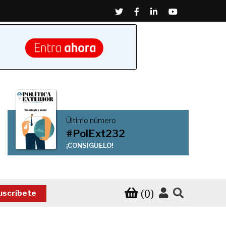
Twitter
Facebook
Linkedin
Youtube
Último número
#PolExt232
¡CONSÍGUELO!
(0)
uscríbete