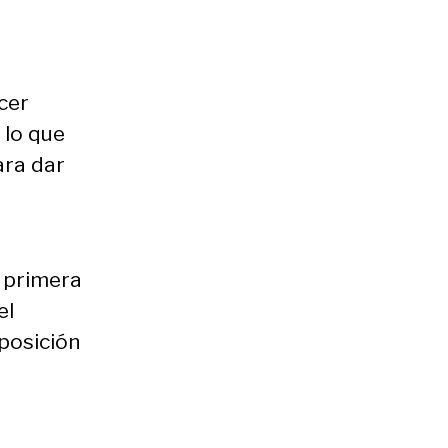
cer
 lo que
ara dar
a primera
el
 posición