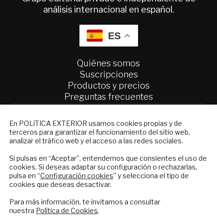
análisis internacional en español.
ES
Quiénes somos
Suscripciones
Productos y precios
Preguntas frecuentes
Condiciones generales de contratación
NEWSLETTER
En POLíTICA EXTERIOR usamos cookies propias y de
Colaboraciones
terceros para garantizar el funcionamiento del sitio web,
Suscríbase a nuestro boletín electrónico y
Publicidad
analizar el tráfico web y el acceso a las redes sociales.
reciba en su correo el mejor análisis
Contacto
internacional en español.
Si pulsas en “Aceptar”, entendemos que consientes el uso de
cookies. Si deseas adaptar su configuración o rechazarlas,
Política Exterior
pulsa en “
Configuración cookies
” y selecciona el tipo de
Informe Semanal de Política Exterior
cookies que deseas desactivar.
Afkar/Ideas
ENVIAR
Para más información, te invitamos a consultar
nuestra
Política de Cookies
.
© 2026 - Fundación Análisis de Política