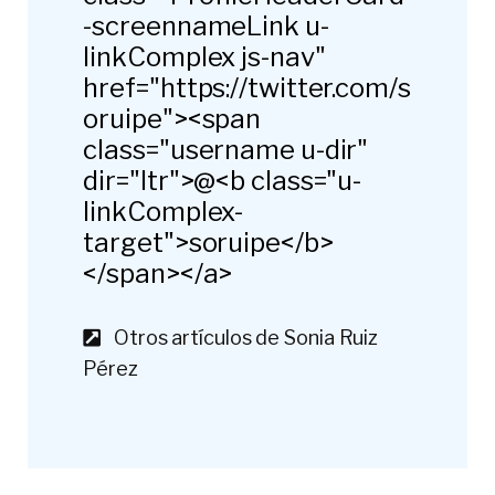
-screennameLink u-
linkComplex js-nav"
href="https://twitter.com/s
oruipe"><span
class="username u-dir"
dir="ltr">@<b class="u-
linkComplex-
target">soruipe</b>
</span></a>
Otros artículos de Sonia Ruiz
Pérez