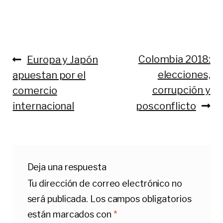
Anterior:
Siguiente:
Colombia 2018:
Europa y Japón
Navegación
elecciones,
apuestan por el
de
corrupción y
comercio
entradas
internacional
posconflicto
Deja una respuesta
Tu dirección de correo electrónico no
será publicada.
Los campos obligatorios
están marcados con
*