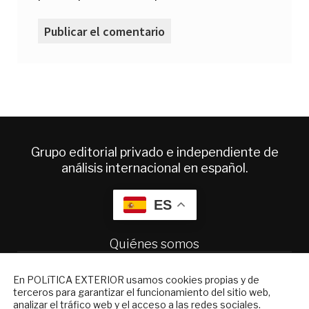
Grupo editorial privado e independiente de
análisis internacional en español.
ES
Quiénes somos
Suscripciones
NEWSLETTER
Productos y precios
En POLíTICA EXTERIOR usamos cookies propias y de
Preguntas frecuentes
terceros para garantizar el funcionamiento del sitio web,
Suscríbase a nuestro boletín electrónico y
analizar el tráfico web y el acceso a las redes sociales.
Condiciones generales de contratación