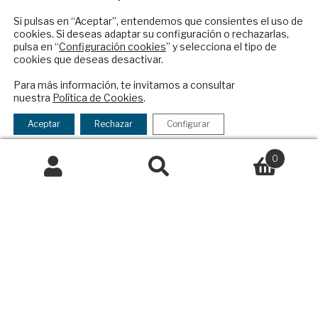
reciba en su correo el mejor análisis
internacional en español.
Si pulsas en “Aceptar”, entendemos que consientes el uso de
Colaboraciones
cookies. Si deseas adaptar su configuración o rechazarlas,
Publicidad
pulsa en “
Configuración cookies
” y selecciona el tipo de
Contacto
cookies que deseas desactivar.
ENVIAR
Para más información, te invitamos a consultar
Política Exterior
nuestra
Política de Cookies
.
Informe Semanal de Política Exterior
Checkbox
He leído y acepto los
Términos y la
Afkar/Ideas
acepto
política de privacidad
Aceptar
Rechazar
Configurar
la
© 2026 - Fundación Análisis de Política
política
0
Exterior. Todos los derechos reservados
Aviso
de
Buscar
Buscar
Legal
|
Política de Privacidad y de Cookies
privacidad
por:
Financiado por el Programa KIT Digital. Plan de
Recuperación, Transformación y Resiliencia de
España Next Generation EU.​​
Declaración de accesibilidad