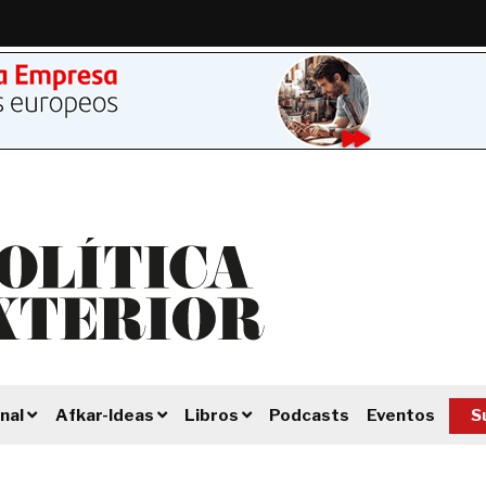
Podcasts
Eventos
S
nal
Afkar-Ideas
Libros