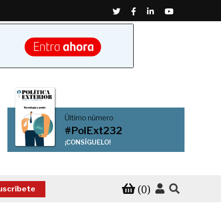
Twitter
Facebook
Linkedin
Youtube
Último número
#PolExt232
¡CONSÍGUELO!
(0)
uscríbete