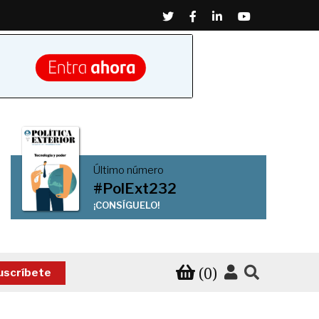
Twitter
Facebook
Linkedin
Youtube
Último número
#PolExt232
¡CONSÍGUELO!
(0)
uscríbete