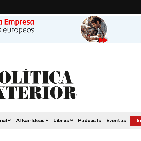
Podcasts
Eventos
S
nal
Afkar-Ideas
Libros