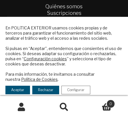
Quiénes somos
Suscripciones
Productos y precios
NEWSLETTER
Preguntas frecuentes
En POLíTICA EXTERIOR usamos cookies propias y de
Condiciones generales de contratación
terceros para garantizar el funcionamiento del sitio web,
Suscríbase a nuestro boletín electrónico y
analizar el tráfico web y el acceso a las redes sociales.
reciba en su correo el mejor análisis
Colaboraciones
internacional en español.
Si pulsas en “Aceptar”, entendemos que consientes el uso de
Publicidad
cookies. Si deseas adaptar su configuración o rechazarlas,
Contacto
pulsa en “
Configuración cookies
” y selecciona el tipo de
cookies que deseas desactivar.
Política Exterior
ENVIAR
Para más información, te invitamos a consultar
Informe Semanal de Política Exterior
nuestra
Política de Cookies
.
Afkar/Ideas
Checkbox
He leído y acepto los
Términos y la
acepto
política de privacidad
Aceptar
Rechazar
Configurar
© 2026 - Fundación Análisis de Política
la
Exterior. Todos los derechos reservados
Aviso
política
0
Legal
|
Política de Privacidad y de Cookies
de
Buscar
Buscar
privacidad
por: