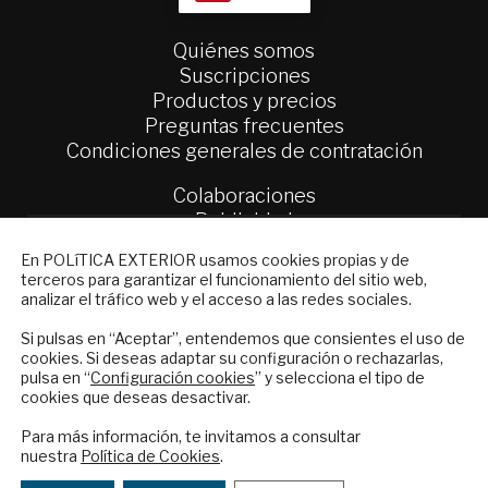
Quiénes somos
Suscripciones
Productos y precios
Preguntas frecuentes
Condiciones generales de contratación
Colaboraciones
Publicidad
Contacto
NEWSLETTER
En POLíTICA EXTERIOR usamos cookies propias y de
terceros para garantizar el funcionamiento del sitio web,
Suscríbase a nuestro boletín electrónico y
Política Exterior
analizar el tráfico web y el acceso a las redes sociales.
reciba en su correo el mejor análisis
Informe Semanal de Política Exterior
internacional en español.
Si pulsas en “Aceptar”, entendemos que consientes el uso de
Afkar/Ideas
cookies. Si deseas adaptar su configuración o rechazarlas,
pulsa en “
Configuración cookies
” y selecciona el tipo de
© 2026 - Fundación Análisis de Política
cookies que deseas desactivar.
Exterior. Todos los derechos reservados
Aviso
ENVIAR
Legal
|
Política de Privacidad y de Cookies
Para más información, te invitamos a consultar
nuestra
Política de Cookies
.
Checkbox
He leído y acepto los
Términos y la