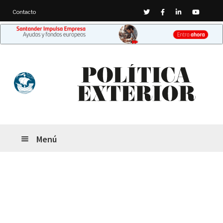
Twitter
Facebook
Linkedin
Youtub
Contacto
Ir
Ir
a
al
la
contenido
navegación
Menú