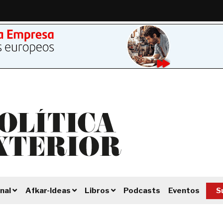
Podcasts
Eventos
S
nal
Afkar-Ideas
Libros