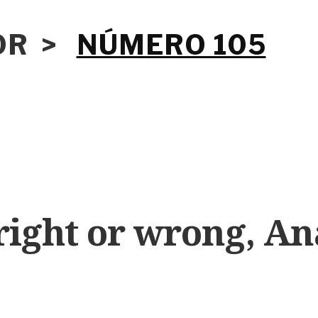
IOR >
NÚMERO 105
ight or wrong, An