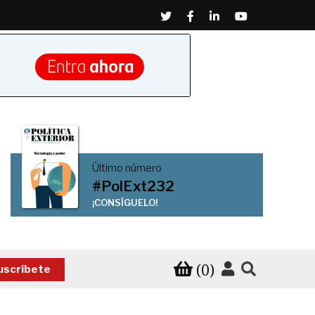
Twitter
Facebook
Linkedin
Youtube
Último número
#PolExt232
¡CONSÍGUELO!
(0)
uscríbete