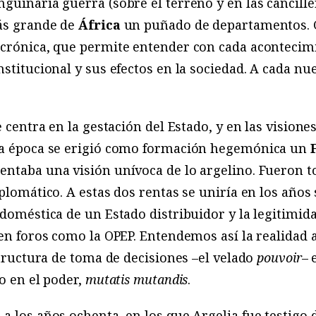
guinaria guerra (sobre el terreno y en las canciller
ás grande de
África
un puñado de departamentos. G
crónica, que permite entender con cada acontecimi
nstitucional y sus efectos en la sociedad. A cada n
 centra en la gestación del Estado, y en las visiones
la época se erigió como formación hegemónica un
entaba una visión unívoca de lo argelino. Fueron
iplomático. A estas dos rentas se uniría en los años
 doméstica de un Estado distribuidor y la legitimi
z en foros como la OPEP. Entendemos así la realidad 
structura de toma de decisiones –el velado
pouvoir
– 
co en el poder,
mutatis mutandis
.
a los años ochenta, en los que Argelia fue testigo