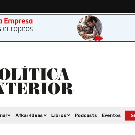
Podcasts
Eventos
S
nal
Afkar-Ideas
Libros