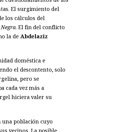
tas. El surgimiento del
e los cálculos del
 Negra
. El fin del conflicto
mo la de
Abdelaziz
imidad doméstica e
ciendo el descontento, solo
rgelina, pero se
ba cada vez más a
rgel hiciera valer su
n una población cuyo
us vecinos. La posible