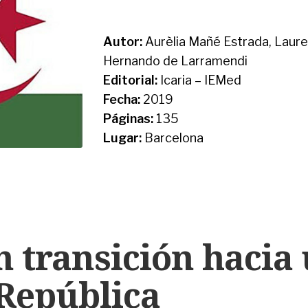
Autor:
Aurèlia Mañé Estrada, Lau
Hernando de Larramendi
Editorial:
Icaria – IEMed
Fecha:
2019
Páginas:
135
Lugar:
Barcelona
n transición hacia
epública