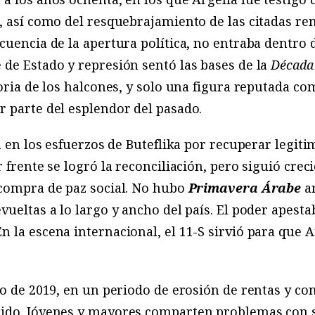
, así como del resquebrajamiento de las citadas ren
cuencia de la apertura política, no entraba dentro d
de Estado y represión sentó las bases de la
Década
toria de los halcones, y solo una figura reputada co
r parte del esplendor del pasado.
ra en los esfuerzos de Buteflika por recuperar legit
 frente se logró la reconciliación, pero siguió cre
 compra de paz social. No hubo
Primavera Árabe
a
ueltas a lo largo y ancho del país. El poder apesta
 la escena internacional, el 11-S sirvió para que A
ro de 2019, en un periodo de erosión de rentas y co
mido. Jóvenes y mayores comparten problemas con s