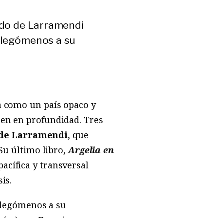
ando de Larramendi
rolegómenos a su
a como un país opaco y
ocen en profundidad. Tres
de Larramendi
, que
Su último libro,
Argelia en
acífica y transversal
is.
rolegómenos a su