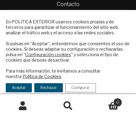
Contacto
Política Exterior
NEWSLETTER
En POLíTICA EXTERIOR usamos cookies propias y de
Informe Semanal de Política Exterior
terceros para garantizar el funcionamiento del sitio web,
Suscríbase a nuestro boletín electrónico y
Afkar/Ideas
analizar el tráfico web y el acceso a las redes sociales.
reciba en su correo el mejor análisis
© 2026 - Fundación Análisis de Política
internacional en español.
Si pulsas en “Aceptar”, entendemos que consientes el uso de
cookies. Si deseas adaptar su configuración o rechazarlas,
Exterior. Todos los derechos reservados
Aviso
pulsa en “
Configuración cookies
” y selecciona el tipo de
Legal
|
Política de Privacidad y de Cookies
cookies que deseas desactivar.
ENVIAR
Para más información, te invitamos a consultar
nuestra
Política de Cookies
.
Checkbox
He leído y acepto los
Términos y la
Financiado por el Programa KIT Digital. Plan de
acepto
política de privacidad
Aceptar
Rechazar
Configurar
Recuperación, Transformación y Resiliencia de
la
España Next Generation EU.​​
política
0
de
Buscar
Declaración de accesibilidad
Buscar
privacidad
por: