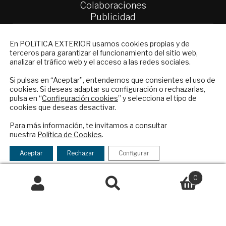
Colaboraciones
Publicidad
Contacto
NEWSLETTER
En POLíTICA EXTERIOR usamos cookies propias y de
Política Exterior
terceros para garantizar el funcionamiento del sitio web,
Suscríbase a nuestro boletín electrónico y
Informe Semanal de Política Exterior
analizar el tráfico web y el acceso a las redes sociales.
reciba en su correo el mejor análisis
Afkar/Ideas
internacional en español.
Si pulsas en “Aceptar”, entendemos que consientes el uso de
cookies. Si deseas adaptar su configuración o rechazarlas,
© 2026 - Fundación Análisis de Política
pulsa en “
Configuración cookies
” y selecciona el tipo de
Exterior. Todos los derechos reservados
Aviso
cookies que deseas desactivar.
Legal
|
Política de Privacidad y de Cookies
ENVIAR
Para más información, te invitamos a consultar
nuestra
Política de Cookies
.
Checkbox
He leído y acepto los
Términos y la
acepto
política de privacidad
Aceptar
Rechazar
Configurar
Financiado por el Programa KIT Digital. Plan de
la
Recuperación, Transformación y Resiliencia de
política
0
España Next Generation EU.​​
de
Buscar
Buscar
privacidad
por:
Declaración de accesibilidad