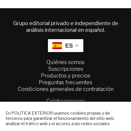
Grupo editorial privado e independiente de
análisis internacional en español.
ES
Quiénes somos
Suscripciones
Productos y precios
Preguntas frecuentes
Condiciones generales de contratación
Colaboraciones
Publicidad
NEWSLETTER
En POLíTICA EXTERIOR usamos cookies propias y de
Contacto
terceros para garantizar el funcionamiento del sitio web,
Suscríbase a nuestro boletín electrónico y
analizar el tráfico web y el acceso a las redes sociales.
Política Exterior
reciba en su correo el mejor análisis