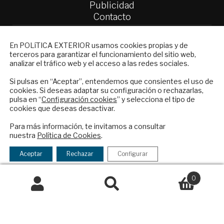
Publicidad
Contacto
Política Exterior
NEWSLETTER
En POLíTICA EXTERIOR usamos cookies propias y de
Informe Semanal de Política Exterior
terceros para garantizar el funcionamiento del sitio web,
Suscríbase a nuestro boletín electrónico y
Afkar/Ideas
analizar el tráfico web y el acceso a las redes sociales.
reciba en su correo el mejor análisis
© 2026 - Fundación Análisis de Política
internacional en español.
Si pulsas en “Aceptar”, entendemos que consientes el uso de
cookies. Si deseas adaptar su configuración o rechazarlas,
Exterior. Todos los derechos reservados
Aviso
pulsa en “
Configuración cookies
” y selecciona el tipo de
Legal
|
Política de Privacidad y de Cookies
cookies que deseas desactivar.
ENVIAR
Para más información, te invitamos a consultar
nuestra
Política de Cookies
.
Checkbox
He leído y acepto los
Términos y la
Financiado por el Programa KIT Digital. Plan de
acepto
política de privacidad
Aceptar
Rechazar
Configurar
Recuperación, Transformación y Resiliencia de
la
España Next Generation EU.​​
política
0
de
Buscar
Buscar
Declaración de accesibilidad
privacidad
por: