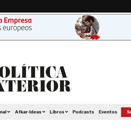
Podcasts
Eventos
S
nal
Afkar-Ideas
Libros