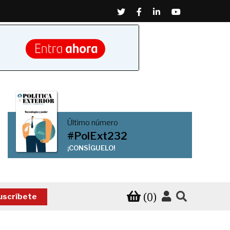
Twitter
Facebook
Linkedin
Youtube
Último número
#PolExt232
¡CONSÍGUELO!
(0)
uscríbete