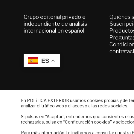
Grupo editorial privado e
Quiénes 
independiente de análisis
Suscripc
internacional en español.
Productos
Pregunta
Condicion
contratac
ES
© 2026 - Fundación Análisis de Política Ext
En POLíTICA EXTERIOR usamos cookies propias y de terce
analizar el tráfico web y el acceso a las redes sociales.
NEWSLETTER
Si pulsas en “Aceptar”, entendemos que consientes el us
Suscríbase a nuestro boletín electrón
rechazarlas, pulsa en “
Configuración cookies
” y seleccio
correo el mejor análisis internacional
Para más información, te invitamos a consultar nuestra
P