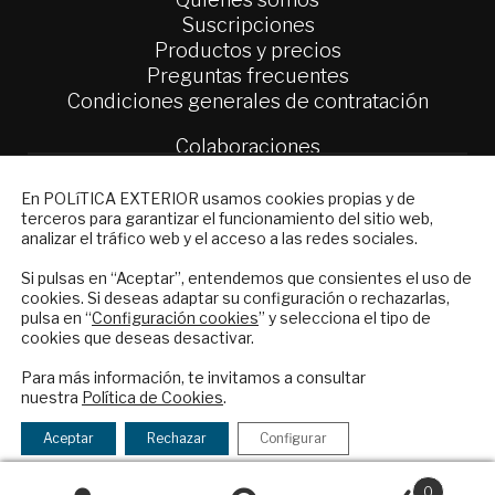
Suscripciones
Productos y precios
Preguntas frecuentes
Condiciones generales de contratación
Colaboraciones
Publicidad
NEWSLETTER
Contacto
En POLíTICA EXTERIOR usamos cookies propias y de
terceros para garantizar el funcionamiento del sitio web,
Suscríbase a nuestro boletín electrónico y
analizar el tráfico web y el acceso a las redes sociales.
Política Exterior
reciba en su correo el mejor análisis
Informe Semanal de Política Exterior
internacional en español.
Si pulsas en “Aceptar”, entendemos que consientes el uso de
Afkar/Ideas
cookies. Si deseas adaptar su configuración o rechazarlas,
pulsa en “
Configuración cookies
” y selecciona el tipo de
© 2026 - Fundación Análisis de Política
cookies que deseas desactivar.
ENVIAR
Exterior. Todos los derechos reservados
Aviso
Para más información, te invitamos a consultar
Legal
|
Política de Privacidad y de Cookies
nuestra
Política de Cookies
.
Checkbox
He leído y acepto los
Términos y la
acepto
política de privacidad
Aceptar
Rechazar
Configurar
la
Financiado por el Programa KIT Digital. Plan de
política
0