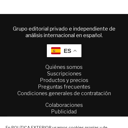
Grupo editorial privado e independiente de
análisis internacional en español.
ES
Quiénes somos
Suscripciones
Productos y precios
Preguntas frecuentes
Condiciones generales de contratación
Colaboraciones
Publicidad
Contacto
NEWSLETTER
En POLíTICA EXTERIOR usamos cookies propias y de