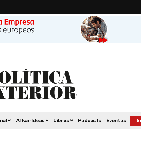
Podcasts
Eventos
S
nal
Afkar-Ideas
Libros