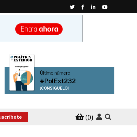
Twitter
Facebook
Linkedin
Youtube
Último número
#PolExt232
¡CONSÍGUELO!
(0)
uscríbete