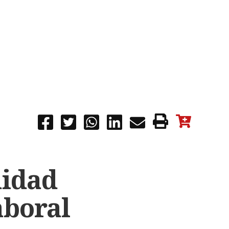
nidad
aboral