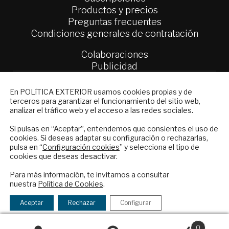
Productos y precios
Preguntas frecuentes
Condiciones generales de contratación
Colaboraciones
Publicidad
Contacto
NEWSLETTER
En POLíTICA EXTERIOR usamos cookies propias y de
Política Exterior
terceros para garantizar el funcionamiento del sitio web,
Suscríbase a nuestro boletín electrónico y
Informe Semanal de Política Exterior
analizar el tráfico web y el acceso a las redes sociales.
reciba en su correo el mejor análisis
Afkar/Ideas
internacional en español.
Si pulsas en “Aceptar”, entendemos que consientes el uso de
cookies. Si deseas adaptar su configuración o rechazarlas,
© 2026 - Fundación Análisis de Política
pulsa en “
Configuración cookies
” y selecciona el tipo de
Exterior. Todos los derechos reservados
Aviso
cookies que deseas desactivar.
Legal
|
Política de Privacidad y de Cookies
ENVIAR
Para más información, te invitamos a consultar
nuestra
Política de Cookies
.
Checkbox
He leído y acepto los
Términos y la
acepto
política de privacidad
Aceptar
Rechazar
Configurar
Financiado por el Programa KIT Digital. Plan de
la
Recuperación, Transformación y Resiliencia de
política
0