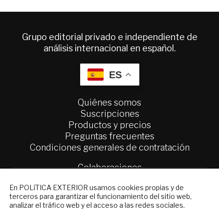
Grupo editorial privado e independiente de
análisis internacional en español.
ES
Quiénes somos
Suscripciones
Productos y precios
Preguntas frecuentes
Condiciones generales de contratación
Colaboraciones
Publicidad
NEWSLETTER
En POLíTICA EXTERIOR usamos cookies propias y de
Contacto
terceros para garantizar el funcionamiento del sitio web,
Suscríbase a nuestro boletín electrónico y
analizar el tráfico web y el acceso a las redes sociales.
Política Exterior
reciba en su correo el mejor análisis