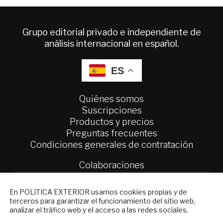
Grupo editorial privado e independiente de
análisis internacional en español.
ES
Quiénes somos
Suscripciones
Productos y precios
Preguntas frecuentes
Condiciones generales de contratación
Colaboraciones
Publicidad
Contacto
NEWSLETTER
En POLíTICA EXTERIOR usamos cookies propias y de
terceros para garantizar el funcionamiento del sitio web,
Suscríbase a nuestro boletín electrónico y
Política Exterior
analizar el tráfico web y el acceso a las redes sociales.
reciba en su correo el mejor análisis
Informe Semanal de Política Exterior