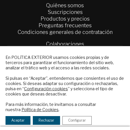
Quiénes somos
Suscripciones
Productos y precios
Preguntas frecuentes
Condiciones generales de contratación
Colaboraciones
Publicidad
NEWSLETTER
Contacto
En POLíTICA EXTERIOR usamos cookies propias y de
terceros para garantizar el funcionamiento del sitio web,
Suscríbase a nuestro boletín electrónico y
analizar el tráfico web y el acceso a las redes sociales.
Política Exterior
reciba en su correo el mejor análisis
Informe Semanal de Política Exterior
internacional en español.
Si pulsas en “Aceptar”, entendemos que consientes el uso de
Afkar/Ideas
cookies. Si deseas adaptar su configuración o rechazarlas,
pulsa en “
Configuración cookies
” y selecciona el tipo de
© 2026 - Fundación Análisis de Política
cookies que deseas desactivar.
ENVIAR
Exterior. Todos los derechos reservados
Aviso
Para más información, te invitamos a consultar
Legal
|
Política de Privacidad y de Cookies
nuestra
Política de Cookies
.
Checkbox
He leído y acepto los
Términos y la
acepto
política de privacidad
Aceptar
Rechazar
Configurar
la