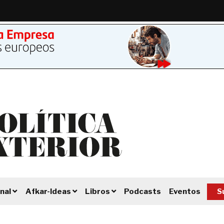
Podcasts
Eventos
S
nal
Afkar-Ideas
Libros