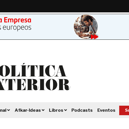
Podcasts
Eventos
S
nal
Afkar-Ideas
Libros