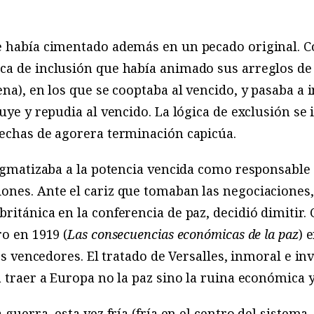
e había cimentado además en un pecado original. Co
ca de inclusión que había animado sus arreglos de 
ena), en los que se cooptaba al vencido, y pasaba a
uye y repudia al vencido. La lógica de exclusión se
fechas de agorera terminación capicúa.
igmatizaba a la potencia vencida como responsable de
ones. Ante el cariz que tomaban las negociaciones
ritánica en la conferencia de paz, decidió dimitir. 
ro en 1919 (
Las consecuencias económicas de la paz
) 
res vencedores. El tratado de Versalles, inmoral e i
a traer a Europa no la paz sino la ruina económica y
guerra, esta vez fría (fría en el centro del sistema, 