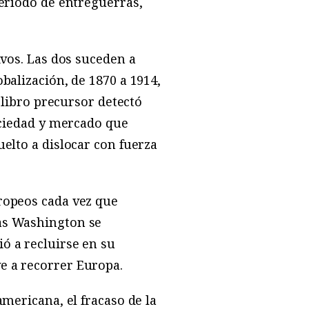
período de entreguerras,
ivos. Las dos suceden a
balización, de 1870 a 1914,
n libro precursor detectó
sociedad y mercado que
uelto a dislocar con fuerza
uropeos cada vez que
ras Washington se
ó a recluirse en su
e a recorrer Europa.
americana, el fracaso de la