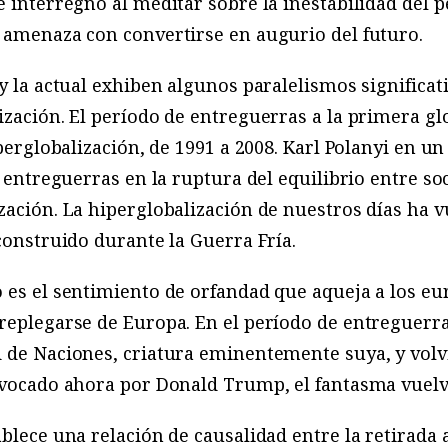
e interregno al meditar sobre la inestabilidad del 
 amenaza con convertirse en augurio del futuro.
 y la actual exhiben algunos paralelismos significat
ización. El período de entreguerras a la primera glo
iperglobalización, de 1991 a 2008. Karl Polanyi en u
de entreguerras en la ruptura del equilibrio entre 
zación. La hiperglobalización de nuestros días ha v
 construido durante la Guerra Fría.
 es el sentimiento de orfandad que aqueja a los e
 replegarse de Europa. En el período de entreguer
 de Naciones, criatura eminentemente suya, y volvi
Invocado ahora por Donald Trump, el fantasma vuelv
blece una relación de causalidad entre la retirada 