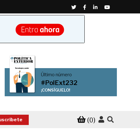
Twitter
Facebook
Linkedin
Youtube
Último número
#PolExt232
¡CONSÍGUELO!
(0)
uscríbete