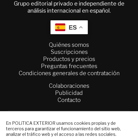
Grupo editorial privado e independiente de
análisis internacional en español.
ES
Quiénes somos
Suscripciones
Productos y precios
Preguntas frecuentes
Condiciones generales de contratación
Colaboraciones
Publicidad
Contacto
Política Exterior
Informe Semanal de Política Exterior
NEWSLETTER
En POLíTICA EXTERIOR usamos cookies propias y de
Afkar/Ideas
terceros para garantizar el funcionamiento del sitio web,
Suscríbase a nuestro boletín electrónico y
analizar el tráfico web y el acceso a las redes sociales.