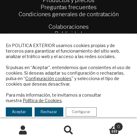
Productos y precios
Preguntas frecuentes
Condiciones generales de contratación
Colaboraciones
Publicidad
Contacto
NEWSLETTER
En POLíTICA EXTERIOR usamos cookies propias y de
terceros para garantizar el funcionamiento del sitio web,
Suscríbase a nuestro boletín electrónico y
Política Exterior
analizar el tráfico web y el acceso a las redes sociales.
reciba en su correo el mejor análisis
Informe Semanal de Política Exterior
internacional en español.
Afkar/Ideas
Si pulsas en “Aceptar”, entendemos que consientes el uso de
cookies. Si deseas adaptar su configuración o rechazarlas,
pulsa en “
Configuración cookies
” y selecciona el tipo de
© 2026 - Fundación Análisis de Política
cookies que deseas desactivar.
Exterior. Todos los derechos reservados
Aviso
ENVIAR
Legal
|
Política de Privacidad y de Cookies
Para más información, te invitamos a consultar
nuestra
Política de Cookies
.
Checkbox
He leído y acepto los
Términos y la
acepto
política de privacidad
Aceptar
Rechazar
Configurar
la
Financiado por el Programa KIT Digital. Plan de
política
0
Recuperación, Transformación y Resiliencia de
de
Buscar
España Next Generation EU.​​
Buscar