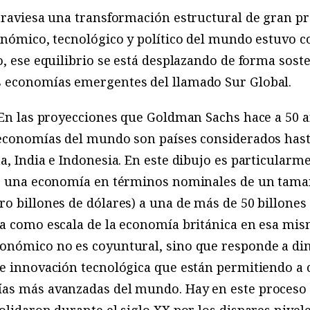
atraviesa una transformación estructural de gran 
conómico, tecnológico y político del mundo estuvo
o, ese equilibrio se está desplazando de forma soste
 economías emergentes del llamado Sur Global.
 En las proyecciones que Goldman Sachs hace a 50 añ
 economías del mundo son países considerados has
a, India e Indonesia. En este dibujo es particularm
er una economía en términos nominales de un tamañ
o billones de dólares) a una de más de 50 billone
a como escala de la economía británica en esa mism
onómico no es coyuntural, sino que responde a di
e innovación tecnológica que están permitiendo a c
as más avanzadas del mundo. Hay en este proceso u