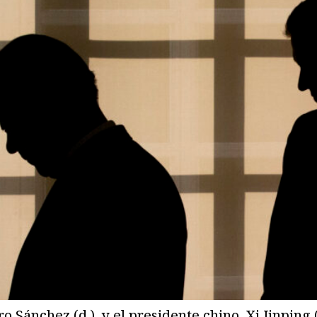
 Sánchez (d.), y el presidente chino, Xi Jinping 