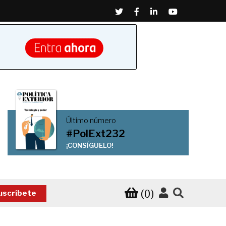
Twitter
Facebook
Linkedin
Youtube
Último número
#PolExt232
¡CONSÍGUELO!
(0)
uscríbete