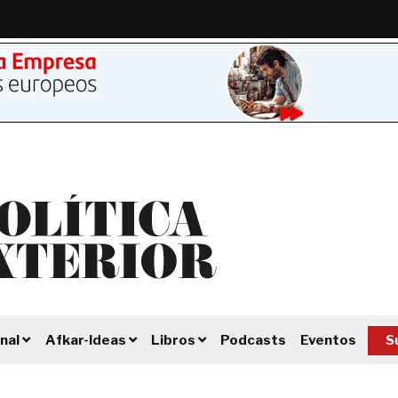
Podcasts
Eventos
S
nal
Afkar-Ideas
Libros