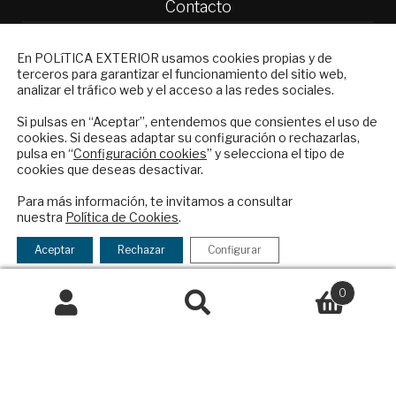
Contacto
Política Exterior
NEWSLETTER
En POLíTICA EXTERIOR usamos cookies propias y de
Informe Semanal de Política Exterior
terceros para garantizar el funcionamiento del sitio web,
Suscríbase a nuestro boletín electrónico y
Afkar/Ideas
analizar el tráfico web y el acceso a las redes sociales.
reciba en su correo el mejor análisis
© 2026 - Fundación Análisis de Política
internacional en español.
Si pulsas en “Aceptar”, entendemos que consientes el uso de
cookies. Si deseas adaptar su configuración o rechazarlas,
Exterior. Todos los derechos reservados
Aviso
pulsa en “
Configuración cookies
” y selecciona el tipo de
Legal
|
Política de Privacidad y de Cookies
cookies que deseas desactivar.
ENVIAR
Para más información, te invitamos a consultar
nuestra
Política de Cookies
.
Checkbox
He leído y acepto los
Términos y la
Financiado por el Programa KIT Digital. Plan de
acepto
política de privacidad
Aceptar
Rechazar
Configurar
Recuperación, Transformación y Resiliencia de
la
España Next Generation EU.​​
política
0
de
Buscar
Declaración de accesibilidad
Buscar
privacidad
por: