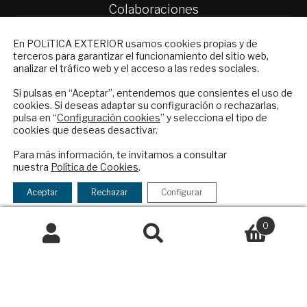
Colaboraciones
Publicidad
NEWSLETTER
Contacto
En POLíTICA EXTERIOR usamos cookies propias y de
terceros para garantizar el funcionamiento del sitio web,
Suscríbase a nuestro boletín electrónico y
Política Exterior
analizar el tráfico web y el acceso a las redes sociales.
reciba en su correo el mejor análisis
Informe Semanal de Política Exterior
internacional en español.
Si pulsas en “Aceptar”, entendemos que consientes el uso de
Afkar/Ideas
cookies. Si deseas adaptar su configuración o rechazarlas,
pulsa en “
Configuración cookies
” y selecciona el tipo de
© 2026 - Fundación Análisis de Política
cookies que deseas desactivar.
Exterior. Todos los derechos reservados
Aviso
ENVIAR
Para más información, te invitamos a consultar
Legal
|
Política de Privacidad y de Cookies
nuestra
Política de Cookies
.
Checkbox
He leído y acepto los
Términos y la
acepto
política de privacidad
Aceptar
Rechazar
Configurar
la
Financiado por el Programa KIT Digital. Plan de
política
0
Recuperación, Transformación y Resiliencia de
de
Buscar
Buscar
España Next Generation EU.​​
privacidad
por:
Declaración de accesibilidad