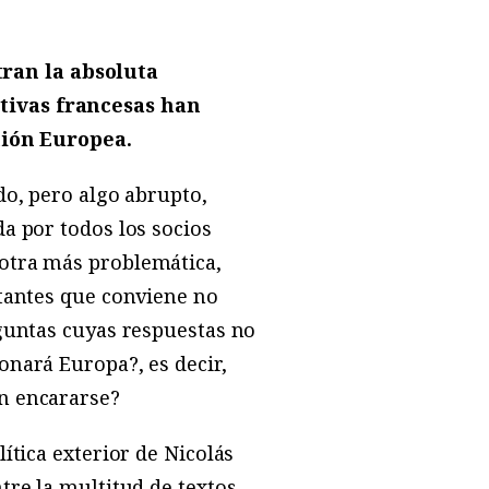
ran la absoluta
tivas francesas han
Unión Europea.
do, pero algo abrupto,
a por todos los socios
 otra más problemática,
rtantes que conviene no
eguntas cuyas respuestas no
onará Europa?, es decir,
n encararse?
ítica exterior de Nicolás
re la multitud de textos,