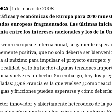
ANCA
|
1 de marzo de 2008
áficas y económicas de Europa para 2040 muest
ados europeos fragmentados. Las últimas inicia
onía entre los intereses nacionales y los de la 
 escena europea e internacional, largamente espera
emente positiva, que no sólo debería ser bienvenid
a al máximo para impulsar el proyecto europeo; y
 realidad, ya lo ha hecho) algunas tensiones impo
ancia vuelve es un hecho. Sin embargo, hay dos pr
adas: ¿Qué Francia es la que vuelve? ¿Cómo reacci
gias y fricciones pueden esperarse y cómo debería
ácter innovador y abiertamente heterodoxo de la pol
 atención singular en los países de su entorno. Ent