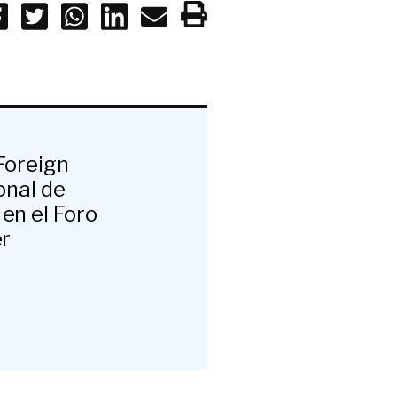
 Foreign
onal de
en el Foro
er