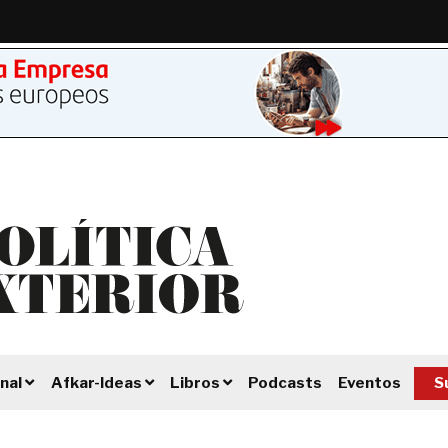
Podcasts
Eventos
S
nal
Afkar-Ideas
Libros