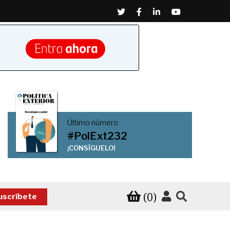
Twitter
Facebook
Linkedin
Youtube
Último número
#PolExt232
¡CONSÍGUELO!
(0)
uscríbete