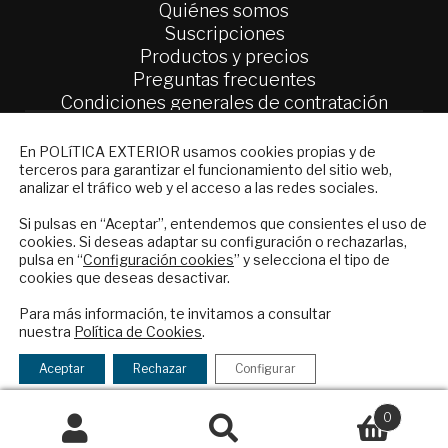
Quiénes somos
Suscripciones
Productos y precios
Preguntas frecuentes
Condiciones generales de contratación
Colaboraciones
NEWSLETTER
En POLíTICA EXTERIOR usamos cookies propias y de
Publicidad
terceros para garantizar el funcionamiento del sitio web,
Suscríbase a nuestro boletín electrónico y
analizar el tráfico web y el acceso a las redes sociales.
Contacto
reciba en su correo el mejor análisis
internacional en español.
Si pulsas en “Aceptar”, entendemos que consientes el uso de
Política Exterior
cookies. Si deseas adaptar su configuración o rechazarlas,
Informe Semanal de Política Exterior
pulsa en “
Configuración cookies
” y selecciona el tipo de
Afkar/Ideas
cookies que deseas desactivar.
ENVIAR
Para más información, te invitamos a consultar
© 2026 - Fundación Análisis de Política
nuestra
Política de Cookies
.
Exterior. Todos los derechos reservados
Aviso
Checkbox
He leído y acepto los
Términos y la
Legal
|
Política de Privacidad y de Cookies
acepto
política de privacidad
Aceptar
Rechazar
Configurar
la
política
0
de
Buscar
Buscar