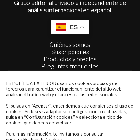
Grupo editorial privado e independiente de
análisis internacional en español.
ES
Quiénes somos
Suscripciones
Productos y precios
Preguntas frecuentes
Condiciones generales de contratación
NEWSLETTER
En POLíTICA EXTERIOR usamos cookies propias y de
Colaboraciones
terceros para garantizar el funcionamiento del sitio web,
Suscríbase a nuestro boletín electrónico y
Publicidad
analizar el tráfico web y el acceso a las redes sociales.
reciba en su correo el mejor análisis
Contacto
internacional en español.
Si pulsas en “Aceptar”, entendemos que consientes el uso de
cookies. Si deseas adaptar su configuración o rechazarlas,
Política Exterior
pulsa en “
Configuración cookies
” y selecciona el tipo de
Informe Semanal de Política Exterior
cookies que deseas desactivar.
Afkar/Ideas
ENVIAR
Para más información, te invitamos a consultar
nuestra
Política de Cookies
.