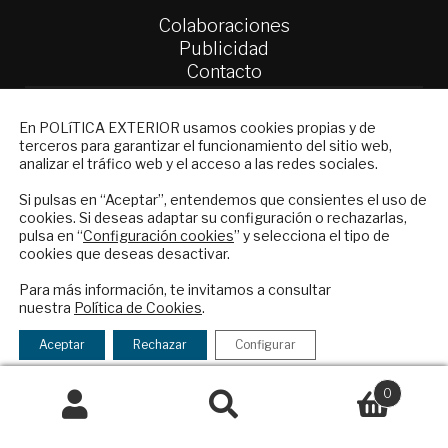
Colaboraciones
Publicidad
Contacto
Política Exterior
NEWSLETTER
En POLíTICA EXTERIOR usamos cookies propias y de
Informe Semanal de Política Exterior
terceros para garantizar el funcionamiento del sitio web,
Suscríbase a nuestro boletín electrónico y
Afkar/Ideas
analizar el tráfico web y el acceso a las redes sociales.
reciba en su correo el mejor análisis
© 2026 - Fundación Análisis de Política
internacional en español.
Si pulsas en “Aceptar”, entendemos que consientes el uso de
cookies. Si deseas adaptar su configuración o rechazarlas,
Exterior. Todos los derechos reservados
Aviso
pulsa en “
Configuración cookies
” y selecciona el tipo de
Legal
|
Política de Privacidad y de Cookies
cookies que deseas desactivar.
ENVIAR
Para más información, te invitamos a consultar
nuestra
Política de Cookies
.
Checkbox
He leído y acepto los
Términos y la
Financiado por el Programa KIT Digital. Plan de
acepto
política de privacidad
Aceptar
Rechazar
Configurar
Recuperación, Transformación y Resiliencia de
la
España Next Generation EU.​​
política
0
de
Buscar
Buscar
Declaración de accesibilidad
privacidad
por: