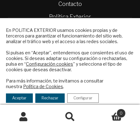
Contacto
Política Exterior
Informe Semanal de Política Exterior
NEWSLETTER
En POLíTICA EXTERIOR usamos cookies propias y de
Afkar/Ideas
terceros para garantizar el funcionamiento del sitio web,
Suscríbase a nuestro boletín electrónico y
analizar el tráfico web y el acceso a las redes sociales.
© 2026 - Fundación Análisis de Política
reciba en su correo el mejor análisis
Exterior. Todos los derechos reservados
Aviso
internacional en español.
Si pulsas en “Aceptar”, entendemos que consientes el uso de
Legal
|
Política de Privacidad y de Cookies
cookies. Si deseas adaptar su configuración o rechazarlas,
pulsa en “
Configuración cookies
” y selecciona el tipo de
cookies que deseas desactivar.
ENVIAR
Para más información, te invitamos a consultar
Financiado por el Programa KIT Digital. Plan de
nuestra
Política de Cookies
.
Checkbox
He leído y acepto los
Términos y la
Recuperación, Transformación y Resiliencia de
acepto
política de privacidad
Aceptar
Rechazar
Configurar
España Next Generation EU.​​
la
política
Declaración de accesibilidad
0
de
Buscar
Buscar
privacidad
por: