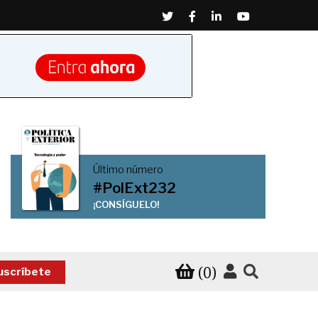
Twitter
Facebook
Linkedin
Youtube
Último número
#PolExt232
¡CONSÍGUELO!
(0)
uscríbete