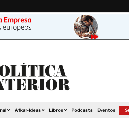
Podcasts
Eventos
S
nal
Afkar-Ideas
Libros