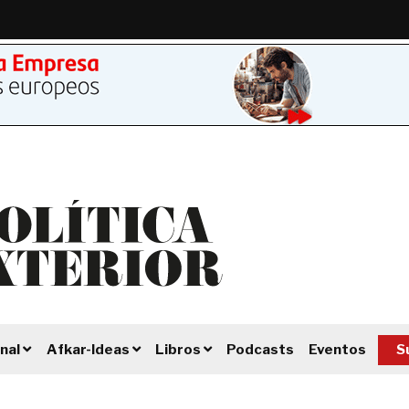
Podcasts
Eventos
S
nal
Afkar-Ideas
Libros