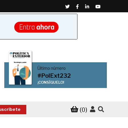
Twitter
Facebook
Linkedin
Youtube
Último número
#PolExt232
¡CONSÍGUELO!
(0)
uscríbete