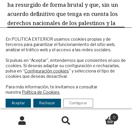
ha resurgido de forma brutal y que, sin un
acuerdo definitivo que tenga en cuenta los
derechos nacionales de los palestinos y la
seguridad de Israel, nunca habrá paz./
NEWSLETTER
En POLíTICA EXTERIOR usamos cookies propias y de
terceros para garantizar el funcionamiento del sitio web,
Suscríbase a nuestro boletín electrónico y
ARTÍCULOS
analizar el tráfico web y el acceso a las redes sociales.
reciba en su correo el mejor análisis
RELACIONADOS:
internacional en español.
Si pulsas en “Aceptar”, entendemos que consientes el uso de
cookies. Si deseas adaptar su configuración o rechazarlas,
pulsa en “
Configuración cookies
” y selecciona el tipo de
cookies que deseas desactivar.
ENVIAR
Para más información, te invitamos a consultar
nuestra
Política de Cookies
.
Checkbox
He leído y acepto los
Términos y la
acepto
política de privacidad
Aceptar
Rechazar
Configurar
la
política
0
de
Buscar
Buscar
privacidad
por: