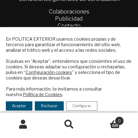
Colaboraciones
Publicidad
Contacto
NEWSLETTER
Política Exterior
En POLíTICA EXTERIOR usamos cookies propias y de
terceros para garantizar el funcionamiento del sitio web,
Informe Semanal de Política Exterior
Suscríbase a nuestro boletín electrónico y
analizar el tráfico web y el acceso a las redes sociales.
Afkar/Ideas
reciba en su correo el mejor análisis
internacional en español.
Si pulsas en “Aceptar”, entendemos que consientes el uso de
© 2026 - Fundación Análisis de Política
cookies. Si deseas adaptar su configuración o rechazarlas,
Exterior. Todos los derechos reservados
Aviso
pulsa en “
Configuración cookies
” y selecciona el tipo de
cookies que deseas desactivar.
Legal
|
Política de Privacidad y de Cookies
ENVIAR
Para más información, te invitamos a consultar
nuestra
Política de Cookies
.
Checkbox
He leído y acepto los
Términos y la
acepto
política de privacidad
Financiado por el Programa KIT Digital. Plan de
Aceptar
Rechazar
Configurar
la
Recuperación, Transformación y Resiliencia de
política
España Next Generation EU.​​
0
de
Buscar
Buscar
Declaración de accesibilidad
privacidad
por: